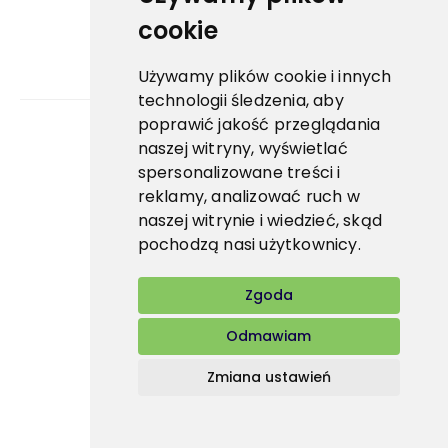
cookie
Używamy plików cookie i innych
technologii śledzenia, aby
poprawić jakość przeglądania
naszej witryny, wyświetlać
Bidfood Czech Republic s.r.o.
spersonalizowane treści i
reklamy, analizować ruch w
naszej witrynie i wiedzieć, skąd
pochodzą nasi użytkownicy.
Zgoda
Odmawiam
Zmiana ustawień