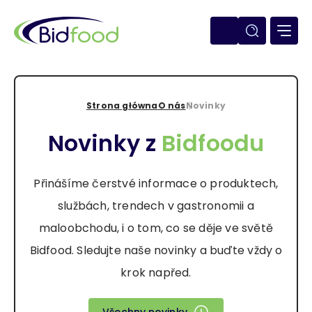
Przejdź
do
treści
Strona główna
O nás
Novinky
Ścieżka
Novinky z
Bidfoodu
nawigacyjna
Přinášíme čerstvé informace o produktech,
službách, trendech v gastronomii a
maloobchodu, i o tom, co se děje ve světě
Bidfood. Sledujte naše novinky a buďte vždy o
krok napřed.