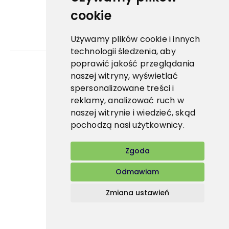
cookie
Używamy plików cookie i innych
technologii śledzenia, aby
poprawić jakość przeglądania
naszej witryny, wyświetlać
Bidfood Czech Republic s.r.o.
spersonalizowane treści i
reklamy, analizować ruch w
naszej witrynie i wiedzieć, skąd
pochodzą nasi użytkownicy.
Zgoda
Odmawiam
Zmiana ustawień