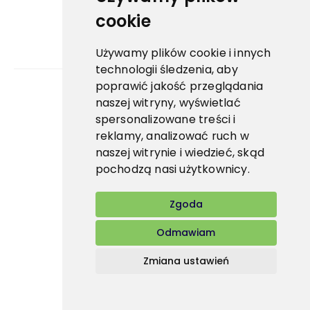
cookie
Używamy plików cookie i innych
technologii śledzenia, aby
poprawić jakość przeglądania
naszej witryny, wyświetlać
Bidfood Czech Republic s.r.o.
spersonalizowane treści i
reklamy, analizować ruch w
naszej witrynie i wiedzieć, skąd
pochodzą nasi użytkownicy.
Zgoda
Odmawiam
Zmiana ustawień