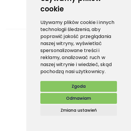
cookie
Używamy plików cookie i innych
technologii śledzenia, aby
poprawić jakość przeglądania
naszej witryny, wyświetlać
Bidfood Czech Republic s.r.o.
spersonalizowane treści i
reklamy, analizować ruch w
naszej witrynie i wiedzieć, skąd
pochodzą nasi użytkownicy.
Zgoda
Odmawiam
Zmiana ustawień