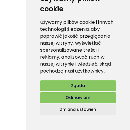
cookie
Używamy plików cookie i innych
technologii śledzenia, aby
poprawić jakość przeglądania
naszej witryny, wyświetlać
Bidfood Czech Republic s.r.o.
spersonalizowane treści i
reklamy, analizować ruch w
naszej witrynie i wiedzieć, skąd
pochodzą nasi użytkownicy.
Zgoda
Odmawiam
Zmiana ustawień