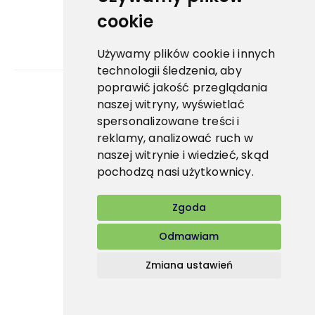
cookie
Używamy plików cookie i innych
technologii śledzenia, aby
poprawić jakość przeglądania
naszej witryny, wyświetlać
Bidfood Czech Republic s.r.o.
spersonalizowane treści i
reklamy, analizować ruch w
naszej witrynie i wiedzieć, skąd
pochodzą nasi użytkownicy.
Zgoda
Odmawiam
Zmiana ustawień