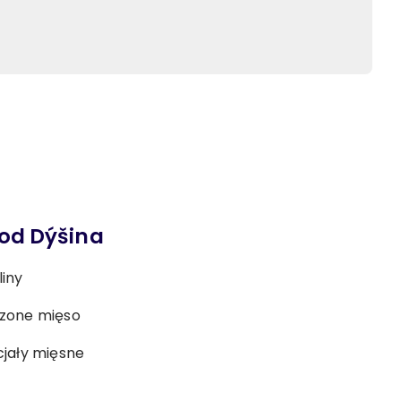
od Dýšina
iny
zone mięso
jały mięsne