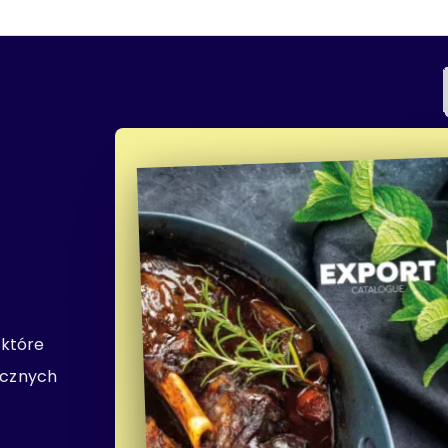
 które
licznych