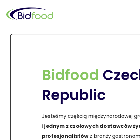
Przejdź
do
treści
Bidfood
Czec
Republic
Jesteśmy częścią międzynarodowej gr
i
jednym z czołowych dostawców ży
profesjonalistów
z branży gastronomi