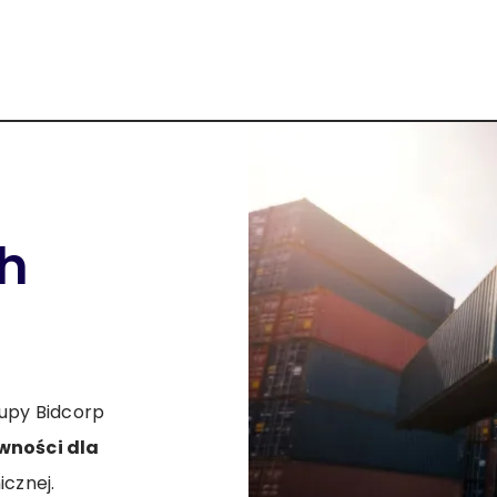
h
upy Bidcorp
wności dla
cznej.