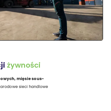
ji
żywności
towych, mięsie sous-
narodowe sieci handlowe