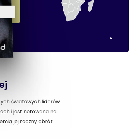
ej
kszych światowych liderów
tach i jest notowana na
emią jej roczny obrót